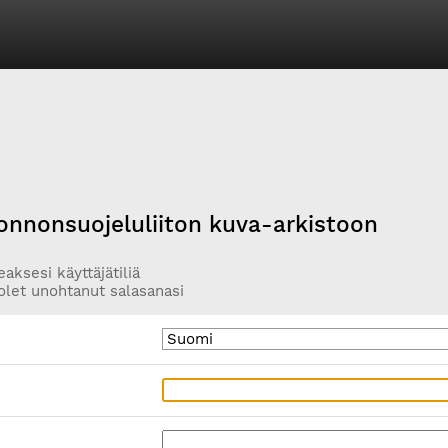
onnonsuojeluliiton kuva-arkistoon
aksesi käyttäjätiliä
olet unohtanut salasanasi