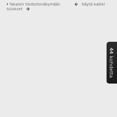
Takaisin tiedostonäkymään
Näytä kaikki
tulokset
44
kohdetta