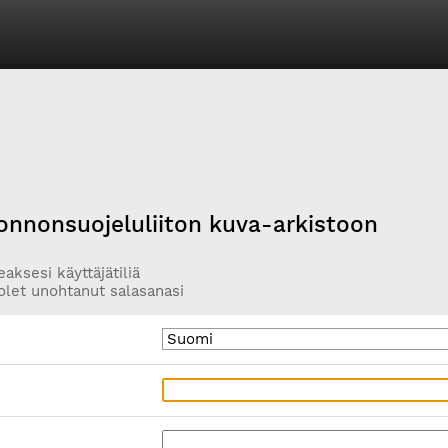
onnonsuojeluliiton kuva-arkistoon
aksesi käyttäjätiliä
olet unohtanut salasanasi