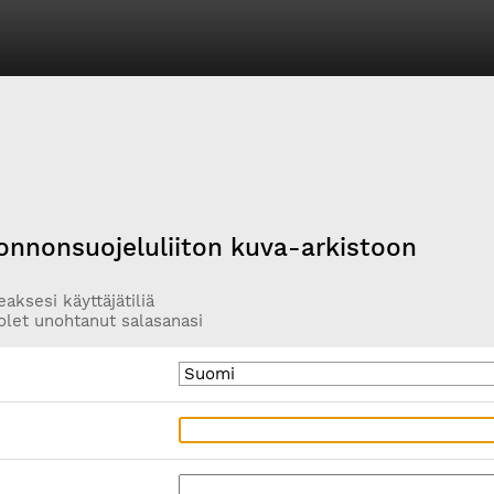
onnonsuojeluliiton kuva-arkistoon
aksesi käyttäjätiliä
olet unohtanut salasanasi