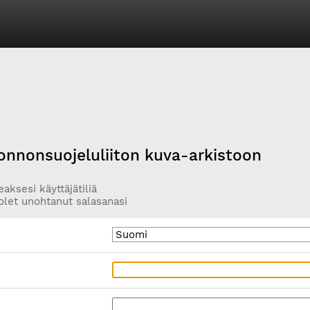
onnonsuojeluliiton kuva-arkistoon
aksesi käyttäjätiliä
olet unohtanut salasanasi