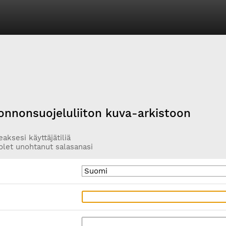
onnonsuojeluliiton kuva-arkistoon
aksesi käyttäjätiliä
olet unohtanut salasanasi