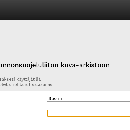
onnonsuojeluliiton kuva-arkistoon
aksesi käyttäjätiliä
olet unohtanut salasanasi