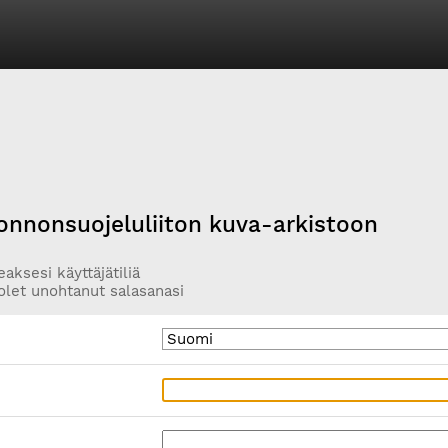
onnonsuojeluliiton kuva-arkistoon
aksesi käyttäjätiliä
olet unohtanut salasanasi