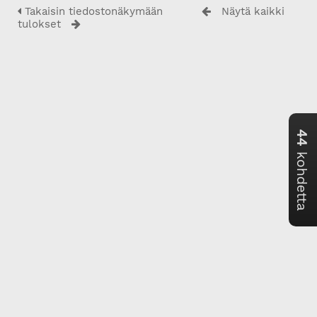
Takaisin tiedostonäkymään
Näytä kaikki
tulokset
44
kohdetta