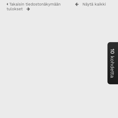
Takaisin tiedostonäkymään
Näytä kaikki
tulokset
10
kohdetta