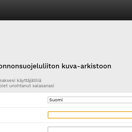
onnonsuojeluliiton kuva-arkistoon
aksesi käyttäjätiliä
olet unohtanut salasanasi