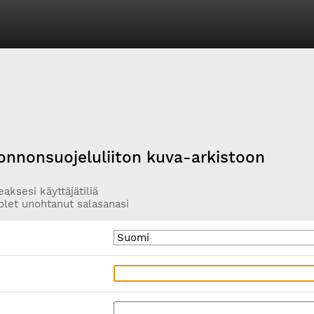
onnonsuojeluliiton kuva-arkistoon
aksesi käyttäjätiliä
olet unohtanut salasanasi