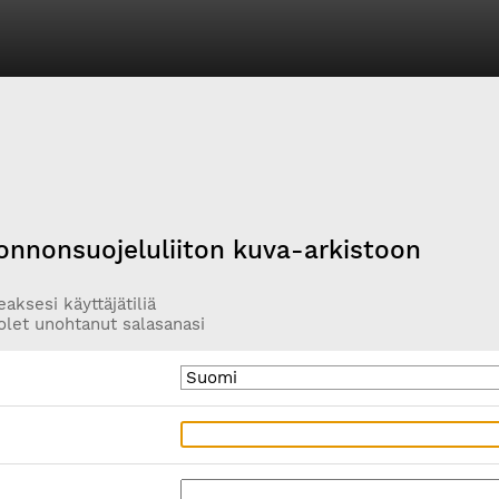
onnonsuojeluliiton kuva-arkistoon
aksesi käyttäjätiliä
olet unohtanut salasanasi