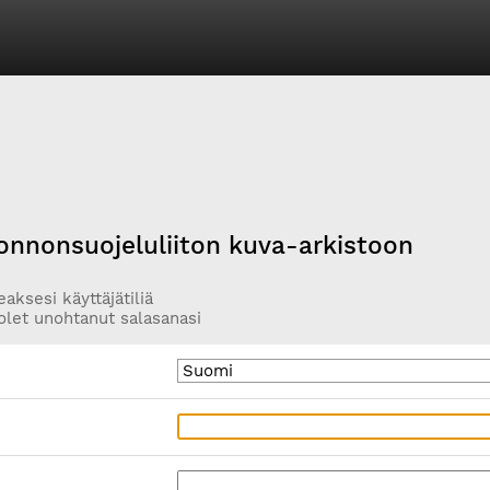
onnonsuojeluliiton kuva-arkistoon
aksesi käyttäjätiliä
olet unohtanut salasanasi