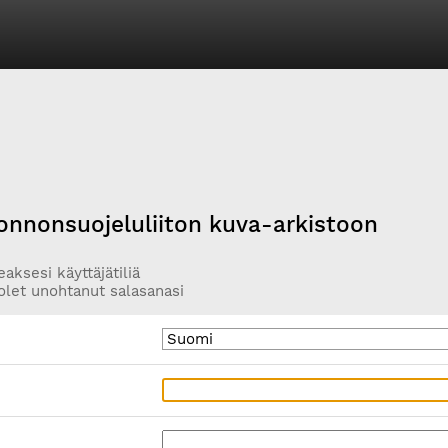
onnonsuojeluliiton kuva-arkistoon
aksesi käyttäjätiliä
olet unohtanut salasanasi