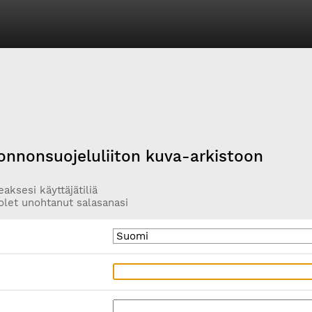
onnonsuojeluliiton kuva-arkistoon
aksesi käyttäjätiliä
olet unohtanut salasanasi