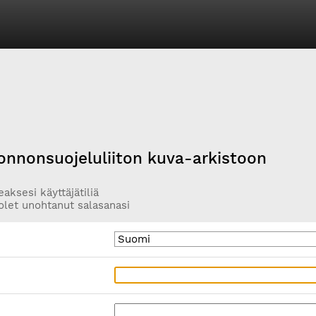
onnonsuojeluliiton kuva-arkistoon
aksesi käyttäjätiliä
olet unohtanut salasanasi