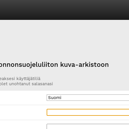
onnonsuojeluliiton kuva-arkistoon
aksesi käyttäjätiliä
olet unohtanut salasanasi