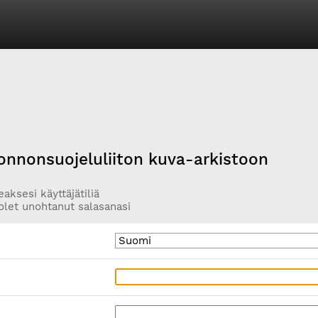
onnonsuojeluliiton kuva-arkistoon
aksesi käyttäjätiliä
olet unohtanut salasanasi