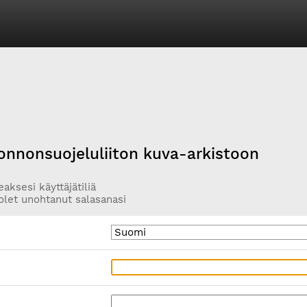
onnonsuojeluliiton kuva-arkistoon
aksesi käyttäjätiliä
olet unohtanut salasanasi