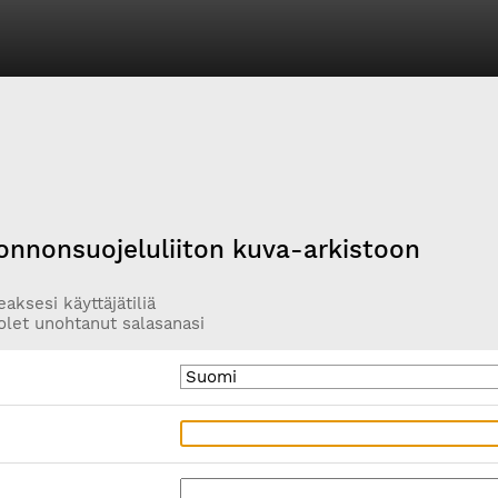
onnonsuojeluliiton kuva-arkistoon
aksesi käyttäjätiliä
olet unohtanut salasanasi