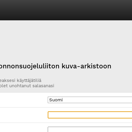
onnonsuojeluliiton kuva-arkistoon
aksesi käyttäjätiliä
olet unohtanut salasanasi