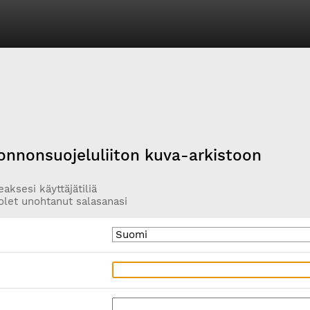
onnonsuojeluliiton kuva-arkistoon
aksesi käyttäjätiliä
olet unohtanut salasanasi