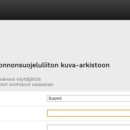
onnonsuojeluliiton kuva-arkistoon
aksesi käyttäjätiliä
olet unohtanut salasanasi