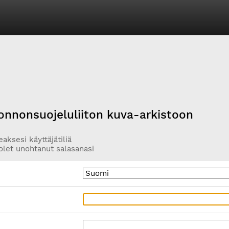
onnonsuojeluliiton kuva-arkistoon
aksesi käyttäjätiliä
olet unohtanut salasanasi