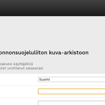
onnonsuojeluliiton kuva-arkistoon
aksesi käyttäjätiliä
olet unohtanut salasanasi