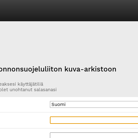
onnonsuojeluliiton kuva-arkistoon
aksesi käyttäjätiliä
olet unohtanut salasanasi