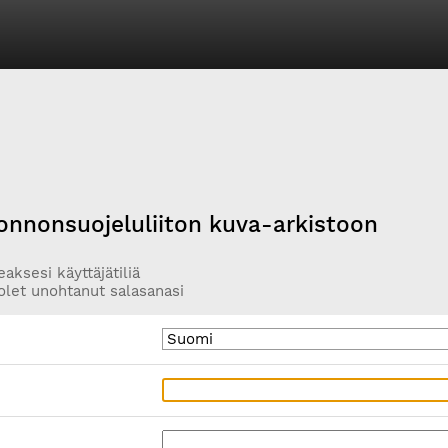
onnonsuojeluliiton kuva-arkistoon
aksesi käyttäjätiliä
olet unohtanut salasanasi