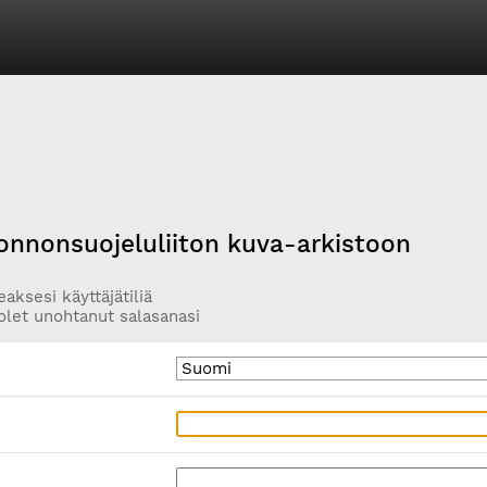
onnonsuojeluliiton kuva-arkistoon
aksesi käyttäjätiliä
olet unohtanut salasanasi