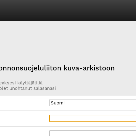
onnonsuojeluliiton kuva-arkistoon
aksesi käyttäjätiliä
olet unohtanut salasanasi