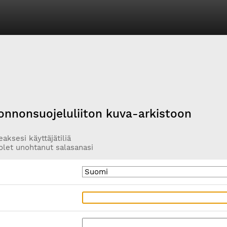
onnonsuojeluliiton kuva-arkistoon
aksesi käyttäjätiliä
olet unohtanut salasanasi