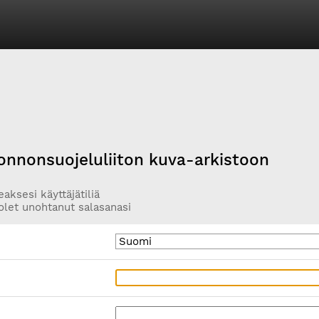
onnonsuojeluliiton kuva-arkistoon
aksesi käyttäjätiliä
olet unohtanut salasanasi