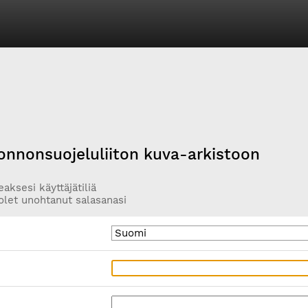
onnonsuojeluliiton kuva-arkistoon
aksesi käyttäjätiliä
olet unohtanut salasanasi