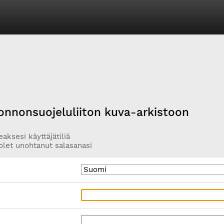
onnonsuojeluliiton kuva-arkistoon
aksesi käyttäjätiliä
olet unohtanut salasanasi