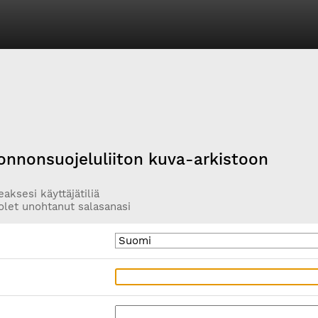
onnonsuojeluliiton kuva-arkistoon
aksesi käyttäjätiliä
olet unohtanut salasanasi