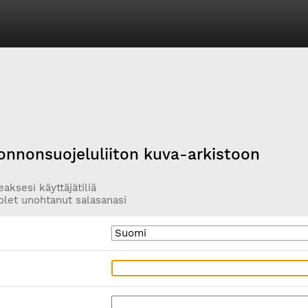
onnonsuojeluliiton kuva-arkistoon
aksesi käyttäjätiliä
olet unohtanut salasanasi