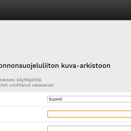
onnonsuojeluliiton kuva-arkistoon
aksesi käyttäjätiliä
olet unohtanut salasanasi