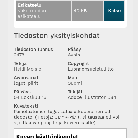
Esikatselu
Koko ruudun
40 KB
Katso
esikatselu
Tiedoston yksityiskohdat
Tiedoston tunnus
Pääsy
2478
Avoin
Tekijä
Copyright
Heidi Moisio
Luonnonsuojeluliitto
Avainsanat
Maa
logot, piirit
Suomi
Päiväys
Tekijät
04 Lokakuu 16
Adobe Illustrator CS4
Kuvateksti
Painolaatuinen logo. Lataa alkuperäinen pdf-
tiedosto. (Tietoja: CMYK-värit, ei taustaa eli voi
sijoittaa väripohjille ja kuvien päälle)
Kuvan käyttöoikeudet