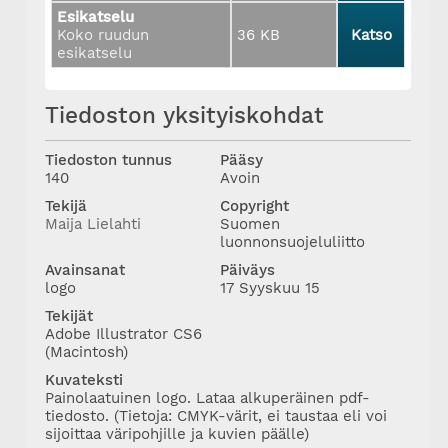
Esikatselu
Koko ruudun
36 KB
Katso
esikatselu
Tiedoston yksityiskohdat
Tiedoston tunnus
Pääsy
140
Avoin
Tekijä
Copyright
Maija Lielahti
Suomen
luonnonsuojeluliitto
Avainsanat
Päiväys
logo
17 Syyskuu 15
Tekijät
Adobe Illustrator CS6
(Macintosh)
Kuvateksti
Painolaatuinen logo. Lataa alkuperäinen pdf-
tiedosto. (Tietoja: CMYK-värit, ei taustaa eli voi
sijoittaa väripohjille ja kuvien päälle)