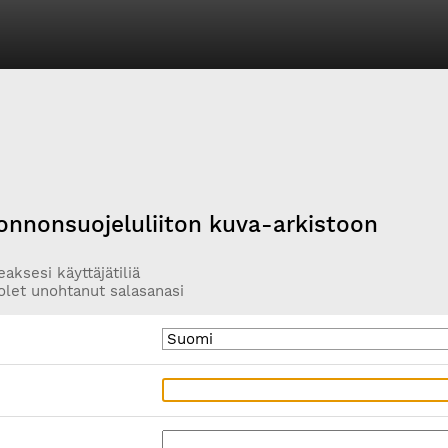
onnonsuojeluliiton kuva-arkistoon
aksesi käyttäjätiliä
olet unohtanut salasanasi