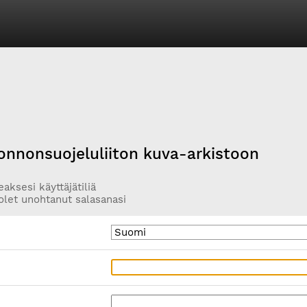
onnonsuojeluliiton kuva-arkistoon
aksesi käyttäjätiliä
olet unohtanut salasanasi