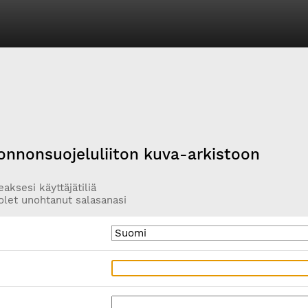
onnonsuojeluliiton kuva-arkistoon
aksesi käyttäjätiliä
olet unohtanut salasanasi