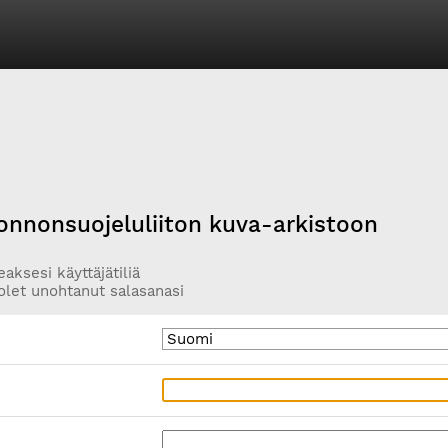
onnonsuojeluliiton kuva-arkistoon
aksesi käyttäjätiliä
olet unohtanut salasanasi