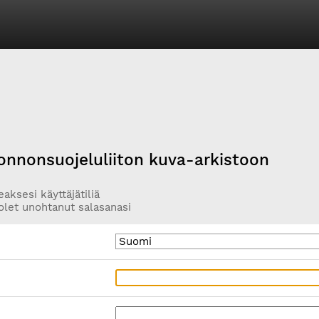
onnonsuojeluliiton kuva-arkistoon
aksesi käyttäjätiliä
olet unohtanut salasanasi