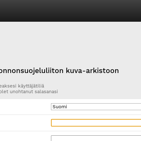
onnonsuojeluliiton kuva-arkistoon
aksesi käyttäjätiliä
olet unohtanut salasanasi