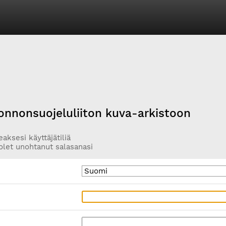
onnonsuojeluliiton kuva-arkistoon
aksesi käyttäjätiliä
olet unohtanut salasanasi