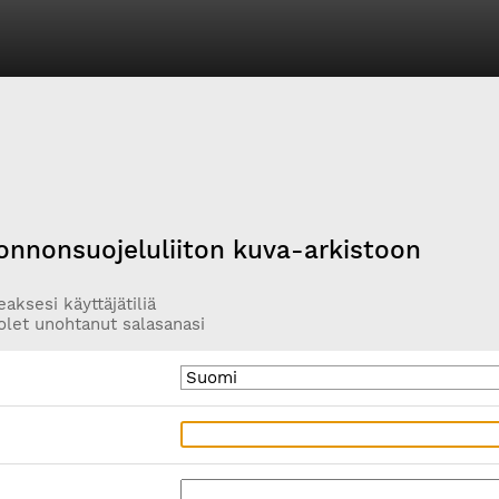
onnonsuojeluliiton kuva-arkistoon
aksesi käyttäjätiliä
olet unohtanut salasanasi