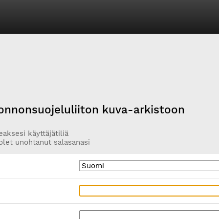
onnonsuojeluliiton kuva-arkistoon
aksesi käyttäjätiliä
olet unohtanut salasanasi