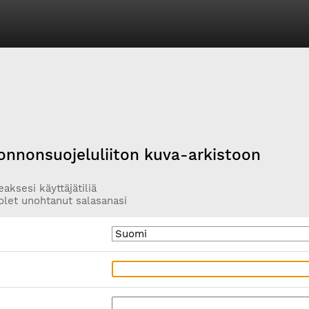
onnonsuojeluliiton kuva-arkistoon
aksesi käyttäjätiliä
olet unohtanut salasanasi