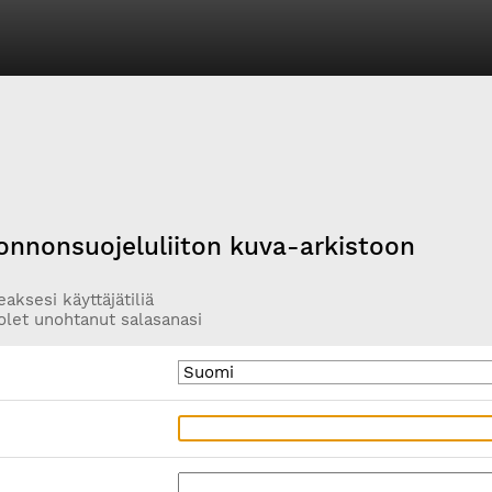
onnonsuojeluliiton kuva-arkistoon
aksesi käyttäjätiliä
olet unohtanut salasanasi